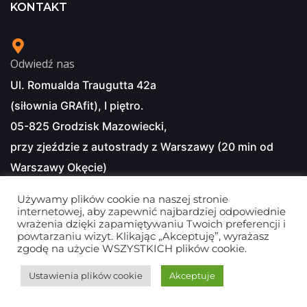
KONTAKT
Odwiedź nas
Ul. Romualda Traugutta 42a
(siłownia GRAfit), I piętro.
05-825 Grodzisk Mazowiecki,
przy zjeździe z autostrady z Warszawy (20 min od
Warszawy Okęcie)
Używamy plików cookie na naszej stronie
internetowej, aby zapewnić najbardziej odpowiednie
Odwiedź nas
wrażenia dzięki zapamiętywaniu Twoich preferencji i
Al. E. Marylskiego 68, 05-825 Książenice
powtarzaniu wizyt. Klikając „Akceptuję”, wyrażasz
zgodę na użycie WSZYSTKICH plików cookie.
Masz pytania?
Ustawienia plików cookie
Akceptuje
+48 600 379 944