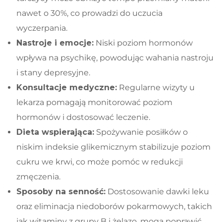
nawet o 30%, co prowadzi do uczucia
wyczerpania.
Nastroje i emocje:
Niski poziom hormonów
wpływa na psychikę, powodując wahania nastroju
i stany depresyjne.
Konsultacje medyczne:
Regularne wizyty u
lekarza pomagają monitorować poziom
hormonów i dostosować leczenie.
Dieta wspierająca:
Spożywanie posiłków o
niskim indeksie glikemicznym stabilizuje poziom
cukru we krwi, co może pomóc w redukcji
zmęczenia.
Sposoby na senność:
Dostosowanie dawki leku
oraz eliminacja niedoborów pokarmowych, takich
jak witaminy z grupy B i żelazo, mogą poprawić