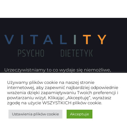
Urzeczywistniamy to co wydaje się niemożliwe,
stawiając klientów na pierwszym miejscu oraz
Używamy plików cookie na naszej stronie
prowadząc ich z wyjątkowymi pomysłami. Przekonaj
internetowej, aby zapewnić najbardziej odpowiednie
wrażenia dzięki zapamiętywaniu Twoich preferencji i
się sam.
powtarzaniu wizyt. Klikając „Akceptuję”, wyrażasz
zgodę na użycie WSZYSTKICH plików cookie.
Ustawienia plików cookie
Akceptuje