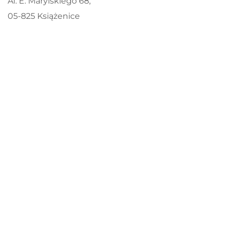
Al. E. Marylskiego 68,
05-825 Książenice