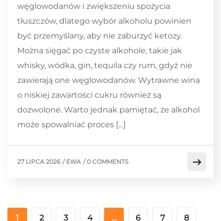
węglowodanów i zwiększeniu spożycia
tłuszczów, dlatego wybór alkoholu powinien
być przemyślany, aby nie zaburzyć ketozy.
Można sięgać po czyste alkohole, takie jak
whisky, wódka, gin, tequila czy rum, gdyż nie
zawierają one węglowodanów. Wytrawne wina
o niskiej zawartości cukru również są
dozwolone. Warto jednak pamiętać, że alkohol
może spowalniać proces […]
27 LIPCA 2026
/
EWA
/
0 COMMENTS
1
2
3
4
…
6
7
8