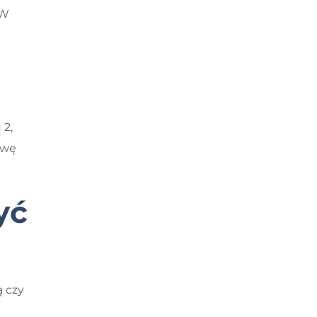
 W
 2,
awę
yć
 czy