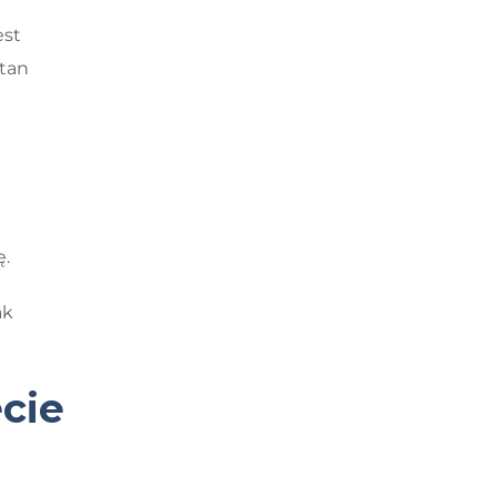
est
tan
ę.
ak
ecie