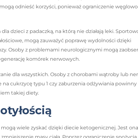
eż mogą odnieść korzyści, ponieważ ograniczenie węglo
 dla dzieci z padaczką, na którą nie działają leki. Sportowc
małościowe, mogą zauważyć poprawę wydolności dzięki
tozy. Osoby z problemami neurologicznymi mogą zaobs
regenerację komórek nerwowych.
ązanie dla wszystkich. Osoby z chorobami wątroby lub ne
ce na cukrzycę typu 1 czy zaburzenia odżywiania powinny
em takiej diety.
otyłością
mogą wiele zyskać dzięki diecie ketogenicznej. Jest on
zmniejszenie masy ciała. Poprzez ograniczenie spożycia