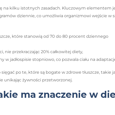
ię na kilku istotnych zasadach. Kluczowym elementem j
ramów dziennie, co umożliwia organizmowi wejście w s
zcze, które stanowią od 70 do 80 procent dziennego
, nie przekraczając 20% całkowitej diety,
y w jadłospisie stopniowo, co pozwala ciału na adaptacj
ięgać po te, które są bogate w zdrowe tłuszcze, takie j
nie unikając żywności przetworzonej.
 jakie ma znaczenie w di