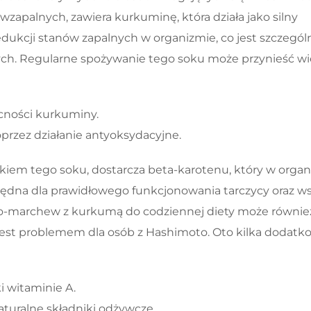
zapalnych, zawiera kurkuminę, która działa jako silny
ukcji stanów zapalnych w organizmie, co jest szczegól
ch. Regularne spożywanie tego soku może przynieść wi
cności kurkuminy.
przez działanie antyoksydacyjne.
iem tego soku, dostarcza beta-karotenu, który w organ
zbędna dla prawidłowego funkcjonowania tarczycy oraz ws
łko-marchew z kurkumą do codziennej diety może równie
 jest problemem dla osób z Hashimoto. Oto kilka dodat
i witaminie A.
aturalne składniki odżywcze.