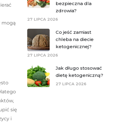
bezpieczna dla
ierać
zdrowia?
27 LIPCA 2026
ty mogą
Co jeść zamiast
chleba na diecie
ketogenicznej?
27 LIPCA 2026
Jak długo stosować
dietę ketogeniczną?
ęsto
27 LIPCA 2026
Dlatego
uktów,
pić się
ycy i