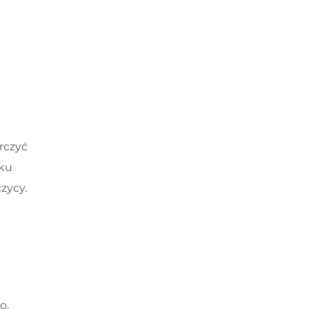
rczyć
tku
zycy.
o.