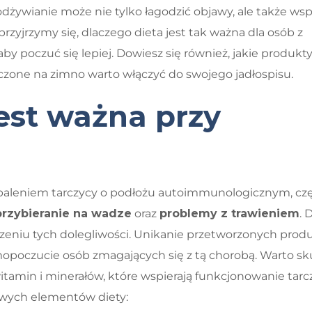
ywianie może nie tylko łagodzić objawy, ale także wsp
zyjrzymy się, dlaczego dieta jest tak ważna dla osób z
by poczuć się lepiej. Dowiesz się również, jakie produk
oczone na zimno warto włączyć do swojego jadłospisu.
jest ważna przy
paleniem tarczycy o podłożu autoimmunologicznym, cz
przybieranie na wadze
oraz
problemy z trawieniem
. 
dzeniu tych dolegliwości. Unikanie przetworzonych prod
opoczucie osób zmagających się z tą chorobą. Warto sku
amin i minerałów, które wspierają funkcjonowanie tarcz
owych elementów diety: