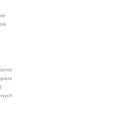
nie
ele
izmie
piera
ż
kowych