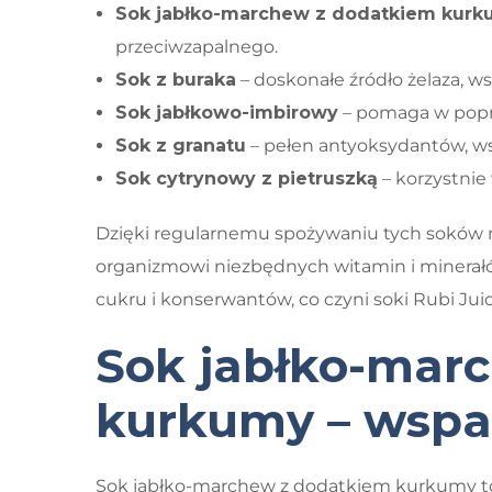
Sok jabłko-marchew z dodatkiem kur
przeciwzapalnego.
Sok z buraka
– doskonałe źródło żelaza, 
Sok jabłkowo-imbirowy
– pomaga w popra
Sok z granatu
– pełen antyoksydantów, ws
Sok cytrynowy z pietruszką
– korzystnie
Dzięki regularnemu spożywaniu tych soków m
organizmowi niezbędnych witamin i minerałó
cukru i konserwantów, co czyni soki Rubi Ju
Sok jabłko-mar
kurkumy – wspa
Sok jabłko-marchew z dodatkiem kurkumy to