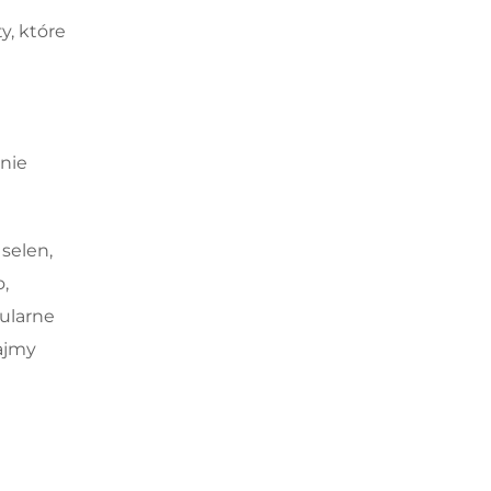
y, które
nie
selen,
,
ularne
ajmy