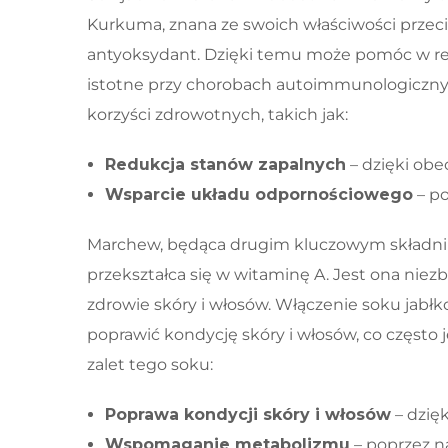
Kurkuma, znana ze swoich właściwości przeciw
antyoksydant. Dzięki temu może pomóc w red
istotne przy chorobach autoimmunologiczny
korzyści zdrowotnych, takich jak:
Redukcja stanów zapalnych
– dzięki obe
Wsparcie układu odpornościowego
– po
Marchew, będąca drugim kluczowym składnik
przekształca się w witaminę A. Jest ona nie
zdrowie skóry i włosów. Włączenie soku jab
poprawić kondycję skóry i włosów, co często
zalet tego soku:
Poprawa kondycji skóry i włosów
– dzięk
Wspomaganie metabolizmu
– poprzez n